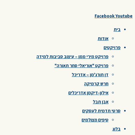
Facebook
Youtube
בית
אודות
פרויקטים
פרויקט מירי ממן – עיצוב סביבות למידה
פרויקט "אוריאלי סחר תאורה"
דן תורג'מן – אדריכל
חרש קרמיקה
אילון-דיקמן אדריכלים
אבן תבל
סרטי תדמית לעסקים
טיפים מצולמים
בלוג