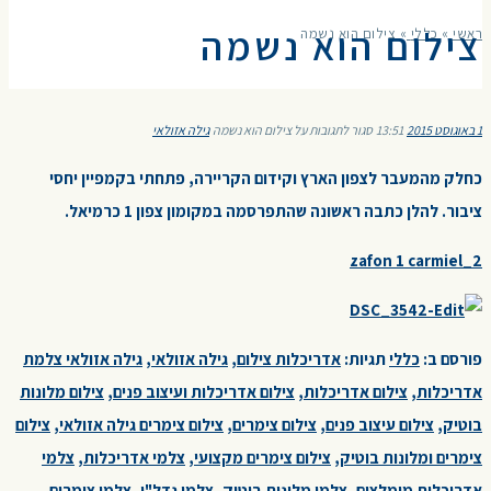
צילום הוא נשמה
ראשי
»
כללי
»
צילום הוא נשמה
1 באוגוסט 2015
13:51
סגור לתגובות
על צילום הוא נשמה
גילה אזולאי
כחלק מהמעבר לצפון הארץ וקידום הקריירה, פתחתי בקמפיין יחסי
ציבור. להלן כתבה ראשונה שהתפרסמה במקומון צפון 1 כרמיאל.
zafon 1 carmiel_2
פורסם ב:
כללי
תגיות:
אדריכלות צילום
,
גילה אזולאי
,
גילה אזולאי צלמת
אדריכלות
,
צילום אדריכלות
,
צילום אדריכלות ועיצוב פנים
,
צילום מלונות
בוטיק
,
צילום עיצוב פנים
,
צילום צימרים
,
צילום צימרים גילה אזולאי
,
צילום
צימרים ומלונות בוטיק
,
צילום צימרים מקצועי
,
צלמי אדריכלות
,
צלמי
אדריכלות מומלצים
,
צלמי מלונות בוטיק
,
צלמי נדל"ן
,
צלמי צימרים
,