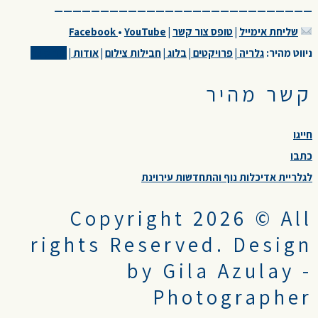
————————————————————————————
שליחת אימייל
|
טופס צור קשר
|
YouTube
•
Facebook
ניווט מהיר:
גלריה
|
פרויקטים
|
בלוג
|
חבילות צילום
|
אודות
|
צור קשר
קשר מהיר
חייגו
כתבו
לגלריית אדיכלות נוף והתחדשות עירוינת
Copyright 2026 © All
rights Reserved. Design
by Gila Azulay -
Photographer