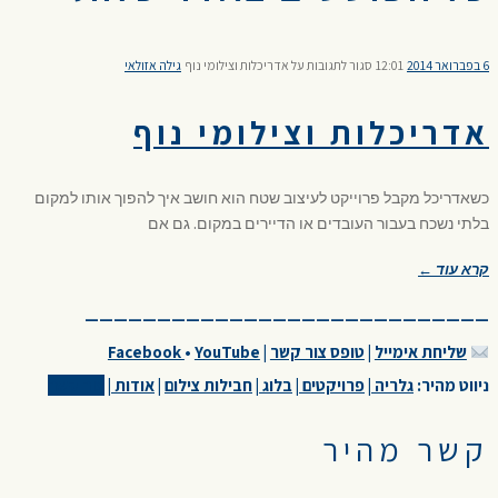
6 בפברואר 2014
12:01
סגור לתגובות
על אדריכלות וצילומי נוף
גילה אזולאי
אדריכלות וצילומי נוף
כשאדריכל מקבל פרוייקט לעיצוב שטח הוא חושב איך להפוך אותו למקום
בלתי נשכח בעבור העובדים או הדיירים במקום. גם אם
קרא עוד ←
————————————————————————————
שליחת אימייל
|
טופס צור קשר
|
YouTube
•
Facebook
ניווט מהיר:
גלריה
|
פרויקטים
|
בלוג
|
חבילות צילום
|
אודות
|
צור קשר
קשר מהיר