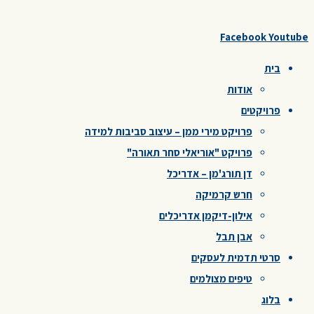
Facebook
Youtube
בית
אודות
פרויקטים
פרויקט מירי ממן – עיצוב סביבות למידה
פרויקט "אוריאלי סחר תאורה"
דן תורג'מן – אדריכל
חרש קרמיקה
אילון-דיקמן אדריכלים
אבן תבל
סרטי תדמית לעסקים
טיפים מצולמים
בלוג