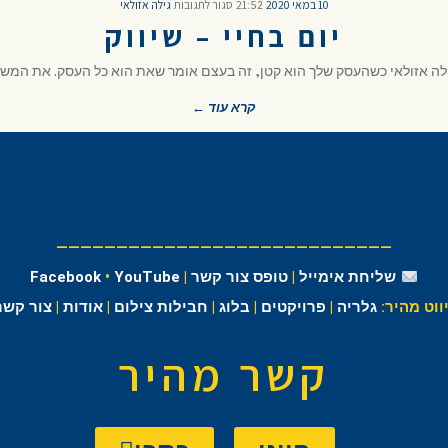
10 במאי 2020
21:52
סגור לתגובות
גילה אזולאי
יום בחיי – שיווק
/גילה אזולאי כשהעסק שלך הוא קטן, זה בעצם אומר שאת הוא כל העסק. את המשו
קרא עוד ←
————————————————————————————
שליחת אימייל
|
טופס צור קשר
|
YouTube
•
Facebook
יווט מהיר:
גלריה
|
פרויקטים
|
בלוג
|
חבילות צילום
|
אודות
|
צור קשר
קשר מהיר