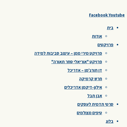
Facebook
Youtube
בית
אודות
פרויקטים
פרויקט מירי ממן – עיצוב סביבות למידה
פרויקט "אוריאלי סחר תאורה"
דן תורג'מן – אדריכל
חרש קרמיקה
אילון-דיקמן אדריכלים
אבן תבל
סרטי תדמית לעסקים
טיפים מצולמים
בלוג